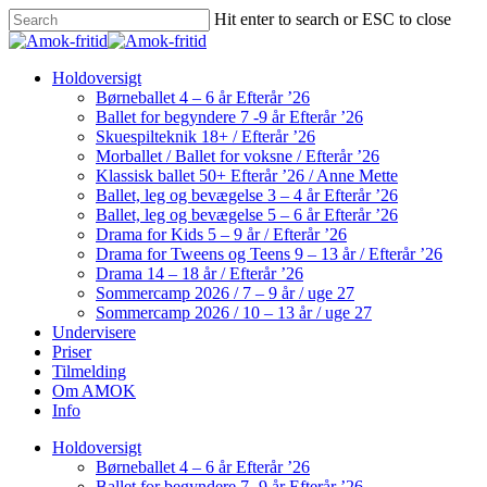
Skip
Hit enter to search or ESC to close
to
Close
main
Search
content
Menu
Holdoversigt
Børneballet 4 – 6 år Efterår ’26
Ballet for begyndere 7 -9 år Efterår ’26
Skuespilteknik 18+ / Efterår ’26
Morballet / Ballet for voksne / Efterår ’26
Klassisk ballet 50+ Efterår ’26 / Anne Mette
Ballet, leg og bevægelse 3 – 4 år Efterår ’26
Ballet, leg og bevægelse 5 – 6 år Efterår ’26
Drama for Kids 5 – 9 år / Efterår ’26
Drama for Tweens og Teens 9 – 13 år / Efterår ’26
Drama 14 – 18 år / Efterår ’26
Sommercamp 2026 / 7 – 9 år / uge 27
Sommercamp 2026 / 10 – 13 år / uge 27
Undervisere
Priser
Tilmelding
Om AMOK
Info
Holdoversigt
Børneballet 4 – 6 år Efterår ’26
Ballet for begyndere 7 -9 år Efterår ’26