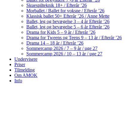
Skuespilteknik 18+ / Efterår ’26
Morballet / Ballet for voksne / Efterår ’26
Klassisk ballet 50+ Efterår ’26 / Anne Mette
Ballet, leg og bevægelse 3 – 4 år Efterår ’26
Ballet, leg og bevægelse 5 – 6 år Efterår ’26
Drama for Kids 5 – 9 år / Efterår ’26
Drama for Tweens og Teens 9 – 13 år / Efterår ’26
Drama 14 – 18 år / Efterår ’26
Sommercamp 2026 / 7 – 9 år / uge 27
Sommercamp 2026 / 10 – 13 år / uge 27
Undervisere
Priser
Tilmelding
Om AMOK
Info