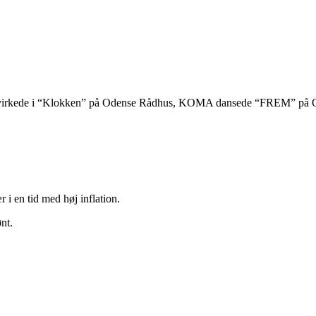
dvirkede i “Klokken” på Odense Rådhus, KOMA dansede “FREM” på Od
r i en tid med høj inflation.
nt.