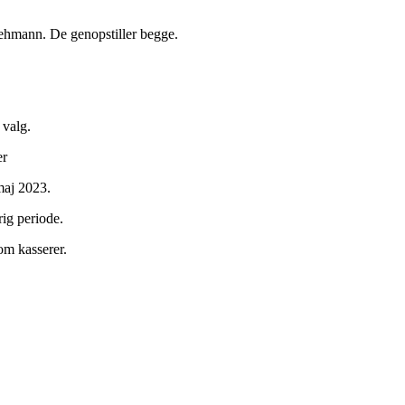
ehmann. De genopstiller begge.
valg.
er
maj 2023.
rig periode.
som kasserer.