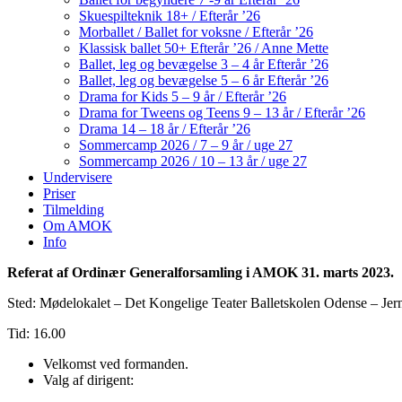
Skuespilteknik 18+ / Efterår ’26
Morballet / Ballet for voksne / Efterår ’26
Klassisk ballet 50+ Efterår ’26 / Anne Mette
Ballet, leg og bevægelse 3 – 4 år Efterår ’26
Ballet, leg og bevægelse 5 – 6 år Efterår ’26
Drama for Kids 5 – 9 år / Efterår ’26
Drama for Tweens og Teens 9 – 13 år / Efterår ’26
Drama 14 – 18 år / Efterår ’26
Sommercamp 2026 / 7 – 9 år / uge 27
Sommercamp 2026 / 10 – 13 år / uge 27
Undervisere
Priser
Tilmelding
Om AMOK
Info
Referat af Ordinær Generalforsamling i AMOK 31. marts 2023.
Sted: Mødelokalet – Det Kongelige Teater Balletskolen Odense – J
Tid: 16.00
Velkomst ved formanden.
Valg af dirigent: