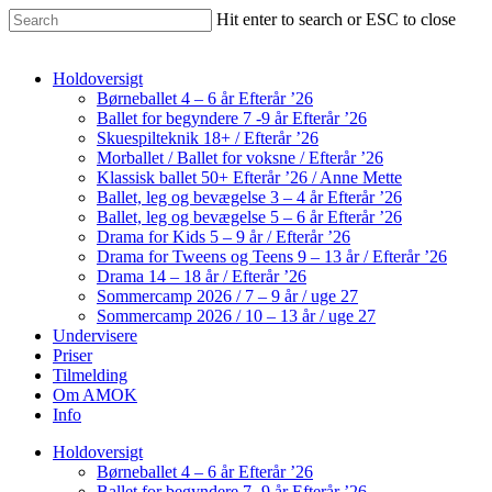
Skip
Hit enter to search or ESC to close
to
Close
main
Search
content
Menu
Holdoversigt
Børneballet 4 – 6 år Efterår ’26
Ballet for begyndere 7 -9 år Efterår ’26
Skuespilteknik 18+ / Efterår ’26
Morballet / Ballet for voksne / Efterår ’26
Klassisk ballet 50+ Efterår ’26 / Anne Mette
Ballet, leg og bevægelse 3 – 4 år Efterår ’26
Ballet, leg og bevægelse 5 – 6 år Efterår ’26
Drama for Kids 5 – 9 år / Efterår ’26
Drama for Tweens og Teens 9 – 13 år / Efterår ’26
Drama 14 – 18 år / Efterår ’26
Sommercamp 2026 / 7 – 9 år / uge 27
Sommercamp 2026 / 10 – 13 år / uge 27
Undervisere
Priser
Tilmelding
Om AMOK
Info
Holdoversigt
Børneballet 4 – 6 år Efterår ’26
Ballet for begyndere 7 -9 år Efterår ’26