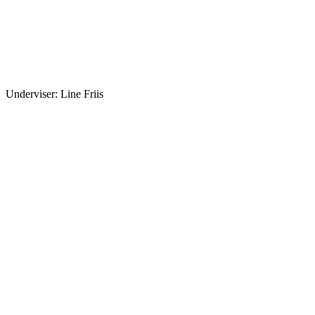
Underviser: Line Friis
Navigate to the next section