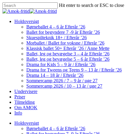
Skip
Hit enter to search or ESC to close
to
Close
main
Search
content
Menu
Holdoversigt
Børneballet 4 – 6 år Efterår ’26
Ballet for begyndere 7 -9 år Efterår ’26
Skuespilteknik 18+ / Efterår ’26
Morballet / Ballet for voksne / Efterår ’26
Klassisk ballet 50+ Efterår ’26 / Anne Mette
Ballet, leg og bevægelse 3 – 4 år Efterår ’26
Ballet, leg og bevægelse 5 – 6 år Efterår ’26
Drama for Kids 5 – 9 år / Efterår ’26
Drama for Tweens og Teens 9 – 13 år / Efterår ’26
Drama 14 – 18 år / Efterår ’26
Sommercamp 2026 / 7 – 9 år / uge 27
Sommercamp 2026 / 10 – 13 år / uge 27
Undervisere
Priser
Tilmelding
Om AMOK
Info
Holdoversigt
Børneballet 4 – 6 år Efterår ’26
Ballet for begyndere 7 -9 år Efterår ’26