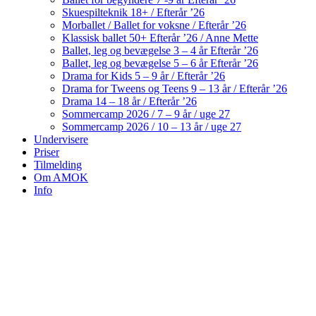
Skuespilteknik 18+ / Efterår ’26
Morballet / Ballet for voksne / Efterår ’26
Klassisk ballet 50+ Efterår ’26 / Anne Mette
Ballet, leg og bevægelse 3 – 4 år Efterår ’26
Ballet, leg og bevægelse 5 – 6 år Efterår ’26
Drama for Kids 5 – 9 år / Efterår ’26
Drama for Tweens og Teens 9 – 13 år / Efterår ’26
Drama 14 – 18 år / Efterår ’26
Sommercamp 2026 / 7 – 9 år / uge 27
Sommercamp 2026 / 10 – 13 år / uge 27
Undervisere
Priser
Tilmelding
Om AMOK
Info